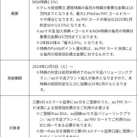
NISA特典1.5％）
※クレカ投信積立 通常特典の毎月の特典対象積立金額は10
概要
万円までとなります。最大1.0%はau PAY ゴールドカー
ドの場合となります。au PAY カードの場合は2025年1月
約定分から0.5%となります。
※auマネ活 加入特典＋ゴールド＆NISA特典の毎月の特典対
象積立金額は5万円までとなります。
※2年目以降は「最大2.0％」となります。
※特典のPontaポイント還元率は、au PAY カード決済によ
る毎月の投資信託積立金額に対するものです。
2024年12月3日（火）～
※特典の判定は前月末時点でのauマネ活バリューリンクプ
実施期間
ラン／auマネ活プラン＋加入が条件となりますので、本
特典の初回判定ならびに加算は25年1月からとなりま
す。
三菱UFJ eスマート証券にau IDをご登録のうえ、au PAY カー
ド決済による投資信託積立をご利用のお客さま
※ご登録のau IDは、au回線auマネ活バリューリンクプラ
ン／auマネ活プラン＋と、au PAY カードでご利用のau
IDと同一である必要があります。
対象者
※同一のau IDを複数の三菱UFJ eスマート証券口座に登録い
ただくことはできません。