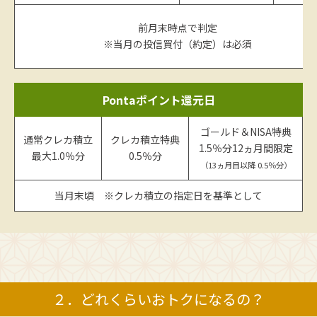
前月末時点で判定
※当月の投信買付（約定）は必須
Pontaポイント還元日
ゴールド＆NISA特典
通常クレカ積立
クレカ積立特典
1.5％分12ヵ月間限定
最大1.0％分
0.5％分
（13ヵ月目以降 0.5％分）
当月末頃 ※クレカ積立の指定日を基準として
２．どれくらいおトクになるの？