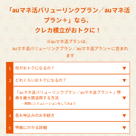
「auマネ活バリューリンクプラン／auマネ活
プラン＋」なら、
クレカ積立がおトクに！
※auマネ活プランは、
auマネ活バリューリンクプラン／auマネ活プラン＋に含まれ
ます
何がおトクになるの？
1
▼
どれくらいおトクになるの？
2
▼
「auマネ活バリューリンクプラン／auマネ活プラン＋」特
典を最大限活用する方法
3
▼
―実際にシミュレーションをしてみよう
各お申込みのお手続き
4
▼
特典にかかる詳細
5
▼