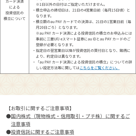
カード決済
※1日以外の日付はご指定いただけません。
による
・積立申込の締切日は、21日の4営業日前（毎月15日頃）と
投資信託の
なります。
積立について
・積立額のau PAY カードでの決済は、21日の1営業日前（毎
月20日ごろ）となります。
※au PAY カード決済による投資信託の積立のお申込みには
事前に三菱UFJ eスマート証券にau IDとau PAY カードのご
登録が必要となります。
・指定日の翌営業日以降が投資信託の買付日となり、銘柄に
より、約定日は異なります。
・「au PAY カード決済による投資信託の積立」についての詳
しい設定方法等に関しては
こちらをご覧ください。
【お取引に関するご注意事項】
●
国内株式（現物株式・信用取引・プチ株）に関するご
注意事項
●
投資信託に関するご注意事項