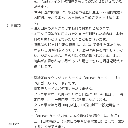
ん。Pontaポイントの加算をもってお知らせとさせていた
だきます。
・NISA口座の開設には、税務署の審査に通常1～2週間程度の
お時間がかかります。お早めのお手続きをおすすめしま
す。
注意事項
・法人口座のお客さまは本特典の対象外となります。
・不正な手段等が使用されたと当社が判断した場合は、本特
典の対象外とさせていただくこともございます。
・特典②の12ヵ月限定の特典は、はじめて条件を満たした月
から12ヵ月が対象となります。途中で条件を満たしていな
い月があった場合、その月は特典加算されません。また、
特典が加算されない月があった場合でも12ヵ月経過時点で
終了します。
・登録可能なクレジットカードは「au PAY カード」、「au
PAY ゴールドカード」です。
※家族カードはご使用いただけません。
・クレカ積立がご利用いただける口座は「NISA口座」、「特
定口座」、「一般口座」でご利用いただけます。
・クレカ積立は毎月100円以上、10万円以下で設定可能で
す。
・「au PAY カード決済による投資信託の積立」は、毎月1
回、1日を指定日（休業日の場合は翌営業日）として、設定
au PAY
することができます。