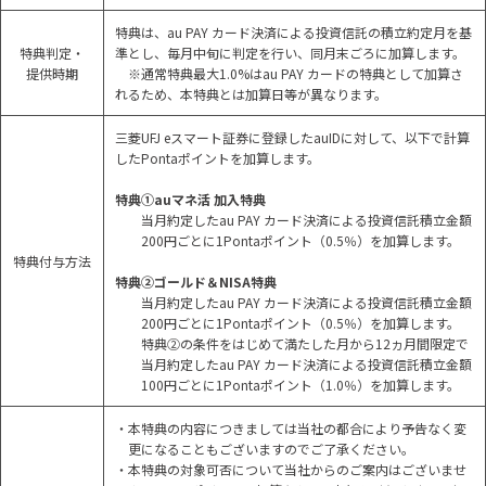
特典は、au PAY カード決済による投資信託の積立約定月を基
特典判定・
準とし、毎月中旬に判定を行い、同月末ごろに加算します。
提供時期
※通常特典最大1.0%はau PAY カードの特典として加算さ
れるため、本特典とは加算日等が異なります。
三菱UFJ eスマート証券に登録したauIDに対して、以下で計算
したPontaポイントを加算します。
特典①auマネ活 加入特典
当月約定したau PAY カード決済による投資信託積立金額
200円ごとに1Pontaポイント（0.5％）を加算します。
特典付与方法
特典②ゴールド＆NISA特典
当月約定したau PAY カード決済による投資信託積立金額
200円ごとに1Pontaポイント（0.5％）を加算します。
特典②の条件をはじめて満たした月から12ヵ月間限定で
当月約定したau PAY カード決済による投資信託積立金額
100円ごとに1Pontaポイント（1.0％）を加算します。
・本特典の内容につきましては当社の都合により予告なく変
更になることもございますのでご了承ください。
・本特典の対象可否について当社からのご案内はございませ