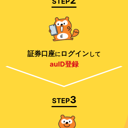
2
STEP
証券口座
ログイン
に
して
auID登録
3
STEP