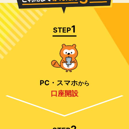
1
STEP
PC・スマホ
から
口座開設