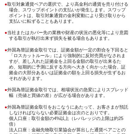
取引対象通貨ペアの選択で、より高金利の通貨を売り付ける
場合、スワップポイントの支払いが発生します。スワップ
ポイントは、取引対象通貨の金利変動により受け取りから
支払いに転ずることもあります。
当社またはカバー先の業務や財産の状況の悪化等により意図
する取引が執行出来ず損失を被る場合もあります。
外国為替証拠金取引では、証拠金額が一定の割合を下回ると
「ロスカットルール」により強制的に反対売買がなされま
すが、差し入れた証拠金を上回る金額の取引が出来るた
め、短期的に予測に反する方向へ大きく向かった場合、証
拠金の大部分あるいは証拠金の額を上回る損失が生ずるお
それがあります。
外国為替証拠金取引では、相場状況の急変によりスプレッド
幅（売値と買値の差）が広がる場合があります。
外国為替証拠金取引をおこなうにあたって、お客さまが預託
しなければならない必要証拠金は次のとおりです。
個人口座：取引金額の4%以上（レバレッジの上限は約25
倍）
法人口座：金融先物取引業協会が算出した通貨ペアごとの