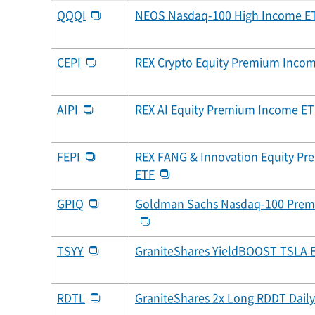
QQQI
NEOS Nasdaq-100 High Income E
CEPI
REX Crypto Equity Premium Inco
AIPI
REX AI Equity Premium Income ET
FEPI
REX FANG & Innovation Equity P
ETF
GPIQ
Goldman Sachs Nasdaq-100 Prem
TSYY
GraniteShares YieldBOOST TSLA 
RDTL
GraniteShares 2x Long RDDT Daily