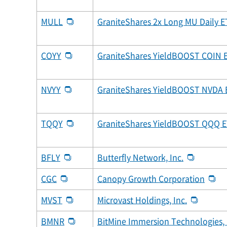
MULL
GraniteShares 2x Long MU Daily E
COYY
GraniteShares YieldBOOST COIN 
NVYY
GraniteShares YieldBOOST NVDA 
TQQY
GraniteShares YieldBOOST QQQ 
BFLY
Butterfly Network, Inc.
CGC
Canopy Growth Corporation
MVST
Microvast Holdings, Inc.
BMNR
BitMine Immersion Technologies, 