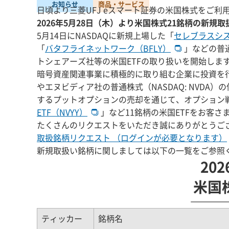
お知らせ
商品・サービス
日頃より三菱UFJ eスマート証券の米国株式をご
2026年5月28日（木）より米国株式21銘柄の新規
5月14日にNASDAQに新規上場した「
セレブラスシス
「
バタフライネットワーク（BFLY）
」などの普
トシェアーズ社等の米国ETFの取り扱いを開始しま
暗号資産関連事業に積極的に取り組む企業に投資を
やエヌビディア社の普通株式（NASDAQ: NVDA
するプットオプションの売却を通じて、オプション
ETF（NVYY）
」など11銘柄の米国ETFをお客
たくさんのリクエストをいただき誠にありがとうご
取扱銘柄リクエスト （ログインが必要となります）
新規取扱い銘柄に関しましては以下の一覧をご参照
20
米国
ティッカー
銘柄名