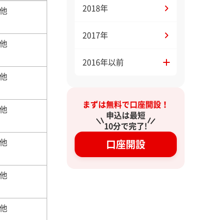
2018年
他
2017年
他
2016年以前
他
まずは無料で口座開設！
他
申込は最短
10分で完了!
他
口座開設
他
他