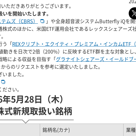
20
利用いただきありがとうございます。
取扱いを開始いたします。
テムズ（CBRS）
」や全身超音波システムButterfly iQ
通株式のほかに、米国ETF運用会社であるレックスシェアーズ
す。
行う「
REXクリプト・エクイティ・プレミアム・インカムETF（C
）の値動きを日次で2倍（200%）に反映するETF群を主な対象と
戦略による収益を目指す「
グラナイトシェアーズ・イールドブー
さまからのリクエストを参考に選定いたしました。
ざいました。
ください。
26年5月28日（木）
株式新規取扱い銘柄
銘柄名(カナ)
業種