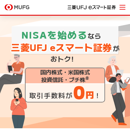
NISAを始める
なら
三菱UFJ eスマート証券
が
おト
ク！
国内株式・米国株式
®
投資信託・プチ株
0
円
取引手数料が
！