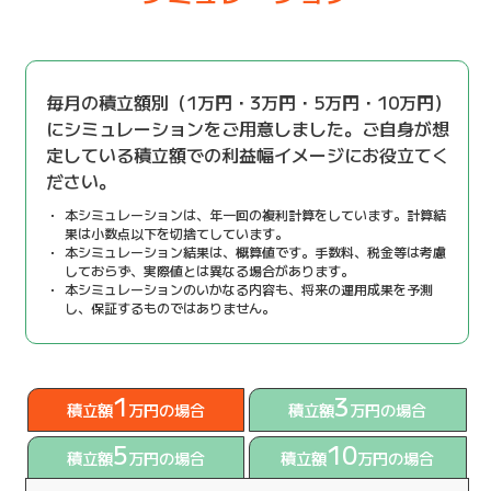
毎月の積立額別（1万円・3万円・5万円・10万円）
にシミュレーションをご用意しました。ご自身が想
定している積立額での利益幅イメージにお役立てく
ださい。
・
本シミュレーションは、年一回の複利計算をしています。計算結
果は小数点以下を切捨てしています。
・
本シミュレーション結果は、概算値です。手数料、税金等は考慮
しておらず、実際値とは異なる場合があります。
・
本シミュレーションのいかなる内容も、将来の運用成果を予測
し、保証するものではありません。
1
3
積立額
万円の場合
積立額
万円の場合
5
10
積立額
万円の場合
積立額
万円の場合