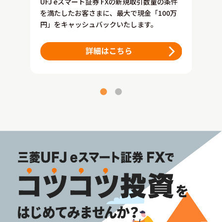
UFJ eスマート証券 FXの新規取引数量の条件
し、一
（NZ
を満たしたお客さまに、最大で現金「100万
たしま
定金
円」をキャッシュバックいたします。
す。