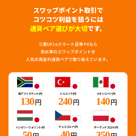
スワップポイント取引で
コツコツ利益を狙うには
通貨ペア選びが大切
です。
三菱UFJ eスマート証券 FXなら
高水準のスワップポイントを
人気の高金利通貨ペアで取り揃えています。
トルコリラ/円
メキシコペソ/円
南アフリカランド/円
240
140
130
円
円
円
チェココルナ/円
ハンガリーフォリント/円
ポーランドズロチ/円
40
50
350
円
円
円