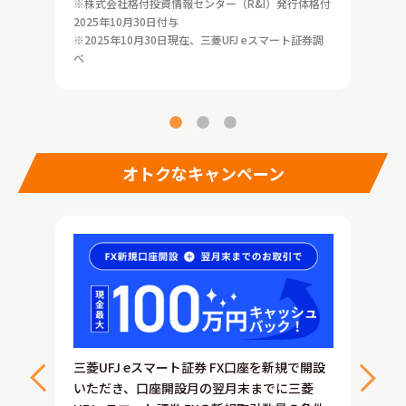
（MU
※株式会社格付投資情報センター（R&I）発行体格付
2025年10月30日付与
心し
※2025年10月30日現在、三菱UFJ eスマート証券調
して
べ
オトクなキャンペーン
Xで新
対象期
Y） 」
規建て
三菱UFJ eスマート証券 FX口座を新規で開設
ハンガリ
「メキ
いただき、口座開設月の翌月末までに三菱
ドル/円
ーフォ