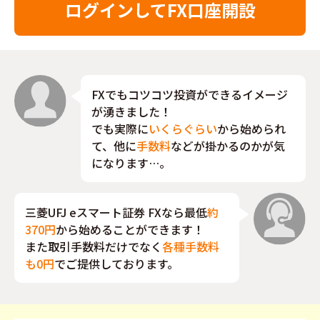
ログインして
FX口座開設
FXでもコツコツ投資ができるイメージ
が湧きました！
でも実際に
いくらぐらい
から始められ
て、他に
手数料
などが掛かるのかが気
になります…。
三菱UFJ eスマート証券 FXなら最低
約
370円
から始めることができます！
また取引手数料だけでなく
各種手数料
も0円
でご提供しております。