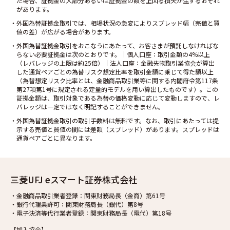
た場合、証拠金の大部分あるいは証拠金の額を上回る損失が生ずるおそれ
があります。
・外国為替証拠金取引では、相場状況の急変によりスプレッド幅（売値と買
値の差）が広がる場合があります。
・外国為替証拠金取引をおこなうにあたって、お客さまが預託しなければな
らない必要証拠金は次のとおりです。｜個人口座：取引金額の4%以上
（レバレッジの上限は約25倍）｜法人口座：金融先物取引業協会が算出
した通貨ペアごとの為替リスク想定比率を取引金額に乗じて得た額以上
（為替想定リスク比率とは、金融商品取引業等に関する内閣府令第117条
第27項第1号に規定される定量的モデルを用い算出したものです）。この
証拠金額は、取引対象である為替の価格変動に応じて変動しますので、レ
バレッジは一定ではなく明記することができません。
・外国為替証拠金取引の取引手数料は無料です。なお、取引にあたっては提
示する売値と買値の間には差額（スプレッド）があります。スプレッドは
通貨ペアごとに異なります。
三菱UFJ eスマート証券株式会社
・金融商品取引業者登録：関東財務局長（金商）第61号
・銀行代理業許可：関東財務局長（銀代）第8号
・電子決済等代行業者登録：関東財務局長（電代）第18号
【加入協会】