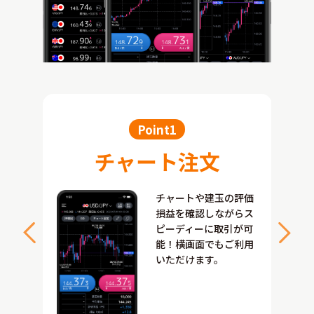
Point1
チャート注文
ない方
チャートや建玉の評価
取引を
損益を確認しながらス
ます。
ピーディーに取引が可
能！横画面でもご利用
いただけます。