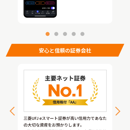
安心と信頼の証券会社
三菱U
客様サ
三菱UFJ eスマート証券が高い信用力であなた
ループ
ます
の大切な資産をお預かりします。