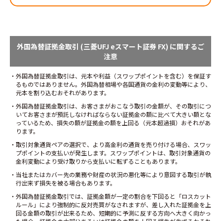
外国為替証拠金取引 (三菱UFJ eスマート証券 FX) に関するご
注意
・外国為替証拠金取引は、元本や利益（スワップポイントを含む）を保証す
るものではありません。外国為替相場や各国通貨の金利の変動等により、
元本を割り込むおそれがあります。
・外国為替証拠金取引は、お客さまがおこなう取引の金額が、その取引につ
いてお客さまが預託しなければならない証拠金の額に比べて大きい額とな
っているため、損失の額が証拠金の額を上回る（元本超過損）おそれがあ
ります。
・取引対象通貨ペアの選択で、より高金利の通貨を売り付ける場合、スワッ
プポイントの支払いが発生します。スワップポイントは、取引対象通貨の
金利変動により受け取りから支払いに転ずることもあります。
・当社またはカバー先の業務や財産の状況の悪化等により意図する取引が執
行出来ず損失を被る場合もあります。
・外国為替証拠金取引では、証拠金額が一定の割合を下回ると「ロスカット
ルール」により強制的に反対売買がなされますが、差し入れた証拠金を上
回る金額の取引が出来るため、短期的に予測に反する方向へ大きく向かっ