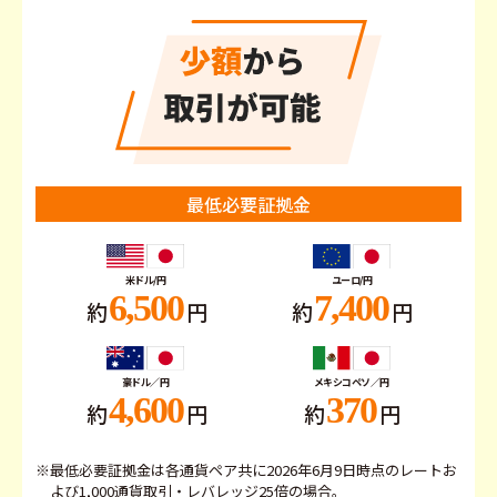
最低必要証拠金
米ドル/円
ユーロ/円
6,500
7,400
約
円
約
円
豪ドル／円
メキシコペソ／円
4,600
370
約
円
約
円
※最低必要証拠金は各通貨ペア共に2026年6月9日時点のレートお
よび1,000通貨取引・レバレッジ25倍の場合。