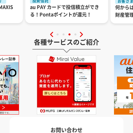
金）
投資信託
お客さ
AXIS
au PAY カードで投信積立ができ
何から
る！Pontaポイントが還元！
財産管
各種サービスのご紹介
お問い合わせ