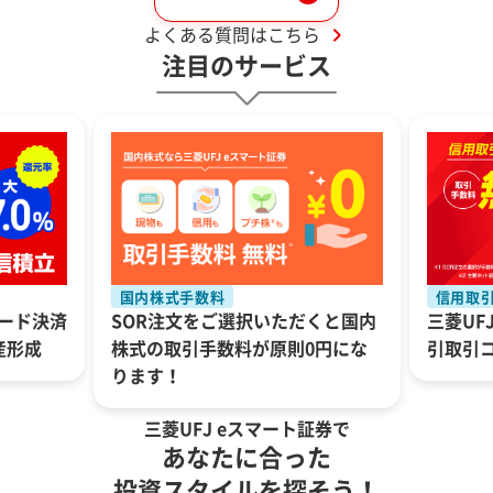
よくある質問はこちら
注目のサービス
国内株式手数料
信用取
カード決済
SOR注文をご選択いただくと国内
三菱UF
産形成
株式の取引手数料が原則0円にな
引取引
ります！
三菱UFJ eスマート証券で
あなたに合った
投資スタイルを探そう！