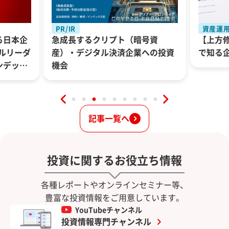
PR/IR
資産運
る日本企
急成長するクリプト（暗号資
【上方
バルリーダ
産）・デジタル決済企業への投資
で知る
ンデック
機会
記事一覧へ
投資に関するお役立ち情報
各種レポートやオンラインセミナー等、
豊富な投資情報をご用意しています。
YouTubeチャンネル
投資情報専門チャンネル