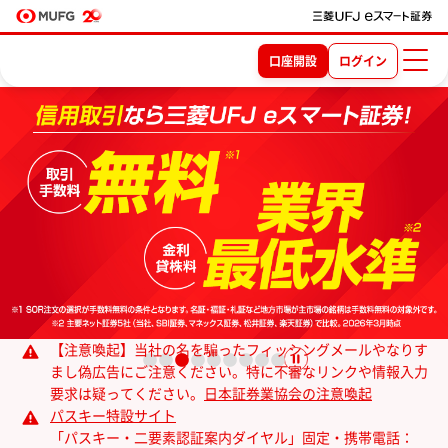
口座開設
ログイン
【注意喚起】当社の名を騙ったフィッシングメールやなりす
まし偽広告にご注意ください。特に不審なリンクや情報入力
要求は疑ってください。
日本証券業協会の注意喚起
パスキー特設サイト
「パスキー・二要素認証案内ダイヤル」固定・携帯電話：